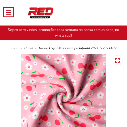
Sejam bem vindos, promoções toda semana na nossa comunidade, no
whatsapp!!
Início
-
Floral
-
Tecido Oxfordine Estampa Infantil 2071372371409