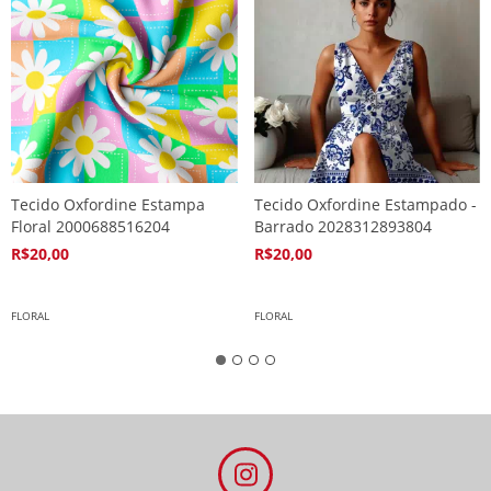
Tecido Oxfordine Estampa
Tecido Oxfordine Estampado -
Floral 2000688516204
Barrado 2028312893804
R$20,00
R$20,00
4
x de
R$5,94
4
x de
R$5,94
FLORAL
FLORAL