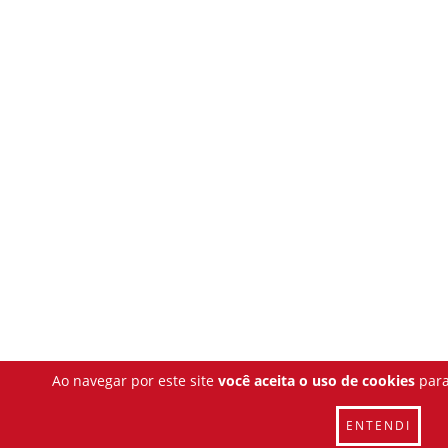
Ao navegar por este site
você aceita o uso de cookies
para
ENTENDI