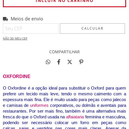
Meios de envio
Entregas para o CEP:
ALTERAR CEP
CALCULAR
NÃO SEI MEU CEP
COMPARTILHAR
OXFORDINE
O Oxfordine é a opção ideal para substituir o Oxford para quem
prefere um tecido mais leve, tendo o mesmo caimento com a
espessura mais fina. Ele é muito usado para peças como jalecos
e camisas de
uniformes
corporativos, ou dolmãs e aventais para
restaurantes. Por ser mais fino, também é uma alternativa mais
fresca do que o Oxford usada na
alfaiataria
feminina e masculina,
podendo ser necessário colocar um forro em peças como
calças, saias e vestidos nas cores mais claras. Apesar da