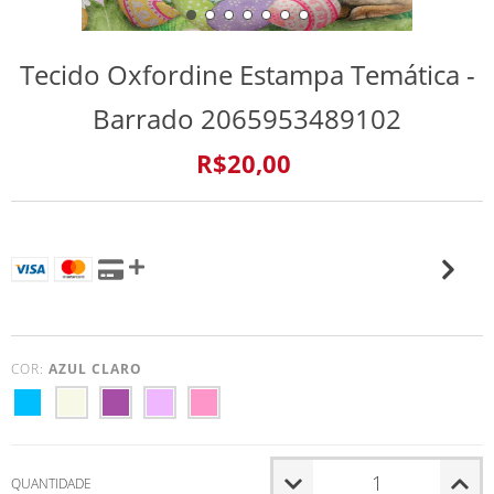
Tecido Oxfordine Estampa Temática -
Barrado 2065953489102
R$20,00
4
x de
R$5,94
VER MEIOS DE PAGAMENTO
COR:
AZUL CLARO
QUANTIDADE