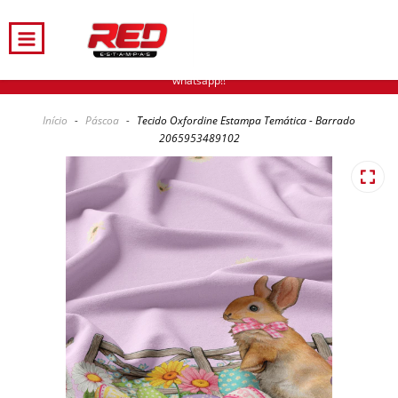
Sejam bem vindos, promoções toda semana na nossa comunidade, no
whatsapp!!
Início
-
Páscoa
-
Tecido Oxfordine Estampa Temática - Barrado
2065953489102