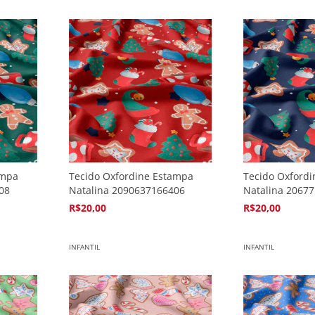
ampa
Tecido Oxfordine Estampa
Tecido Oxford
08
Natalina 2090637166406
Natalina 2067
R$20,00
R$20,00
4
x de
R$5,94
4
x de
R$5,94
INFANTIL
INFANTIL