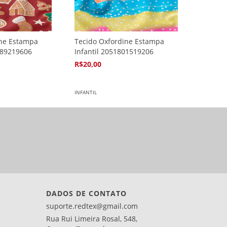
ine Estampa
Tecido Oxfordine Estampa
489219606
Infantil 2051801519206
R$20,00
4
x de
R$5,94
INFANTIL
DADOS DE CONTATO
suporte.redtex@gmail.com
Rua Rui Limeira Rosal, 548,