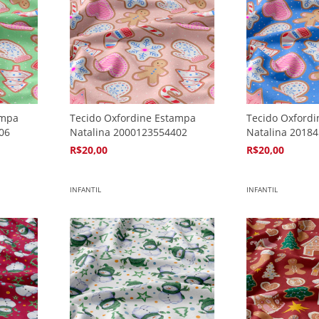
ampa
Tecido Oxfordine Estampa
Tecido Oxford
06
Natalina 2000123554402
Natalina 2018
R$20,00
R$20,00
4
x de
R$5,94
4
x de
R$5,94
INFANTIL
INFANTIL