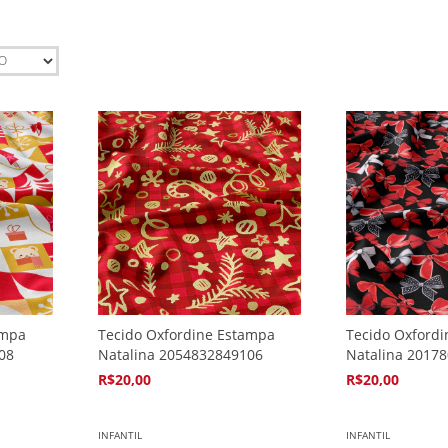
ampa
Tecido Oxfordine Estampa
Tecido Oxford
08
Natalina 2054832849106
Natalina 2017
R$20,00
R$20,00
4
x de
R$5,94
4
x de
R$5,94
INFANTIL
INFANTIL