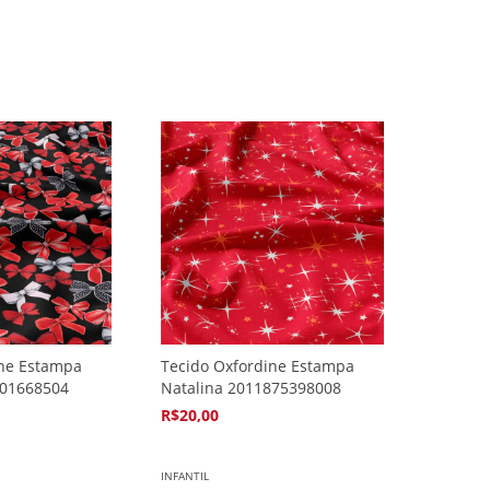
ine Estampa
Tecido Oxfordine Estampa
801668504
Natalina 2011875398008
R$20,00
4
x de
R$5,94
INFANTIL