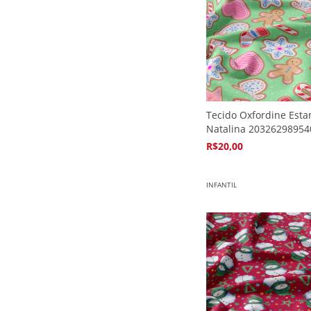
Tecido Oxfordine Est
Natalina 20326298954
R$20,00
4
x de
R$5,94
INFANTIL