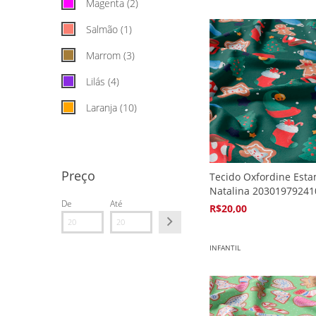
Magenta (2)
Salmão (1)
Marrom (3)
Lilás (4)
Laranja (10)
VER TODOS
Preço
Tecido Oxfordine Est
Natalina 20301979241
De
Até
R$20,00
4
x de
R$5,94
INFANTIL