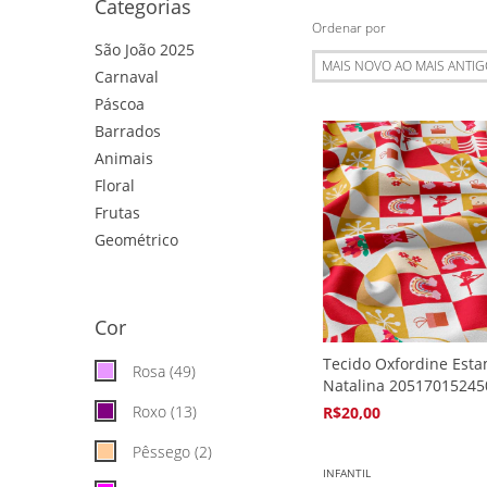
Categorias
Ordenar por
São João 2025
Carnaval
Páscoa
Barrados
Animais
Floral
Frutas
Geométrico
VER MAIS
Cor
Tecido Oxfordine Est
Rosa (49)
Natalina 20517015245
Roxo (13)
R$20,00
4
x de
R$5,94
Pêssego (2)
INFANTIL