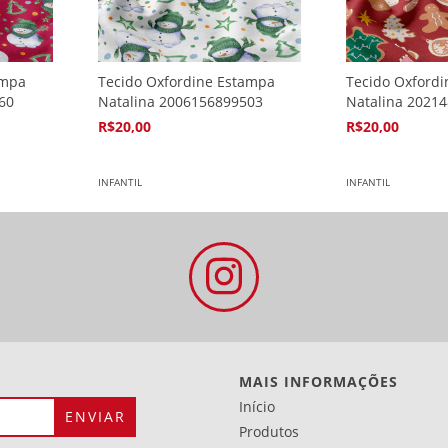
ampa
Tecido Oxfordine Estampa
Tecido Oxford
60
Natalina 2006156899503
Natalina 2021
R$20,00
R$20,00
4
x de
R$5,94
4
x de
R$5,94
INFANTIL
INFANTIL
MAIS INFORMAÇÕES
Início
Produtos