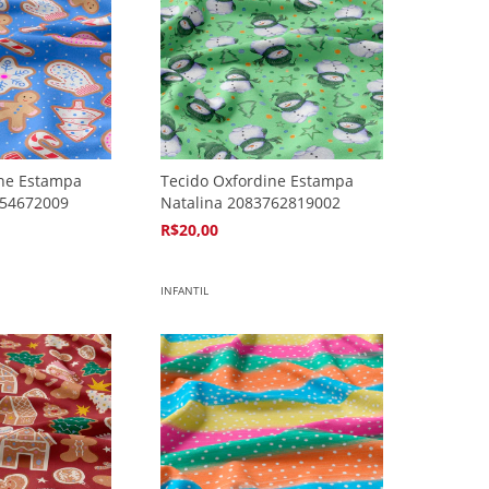
ine Estampa
Tecido Oxfordine Estampa
454672009
Natalina 2083762819002
R$20,00
4
x de
R$5,94
INFANTIL