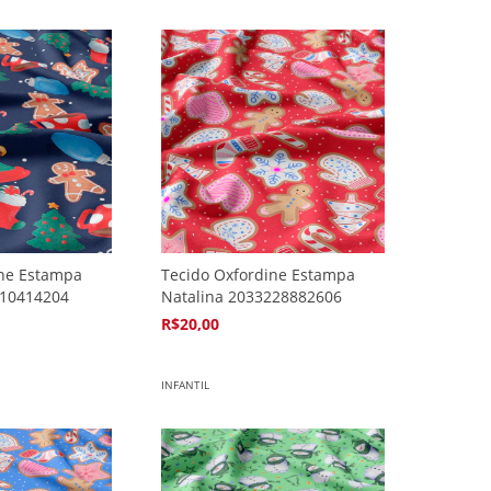
ine Estampa
Tecido Oxfordine Estampa
710414204
Natalina 2033228882606
R$20,00
4
x de
R$5,94
INFANTIL