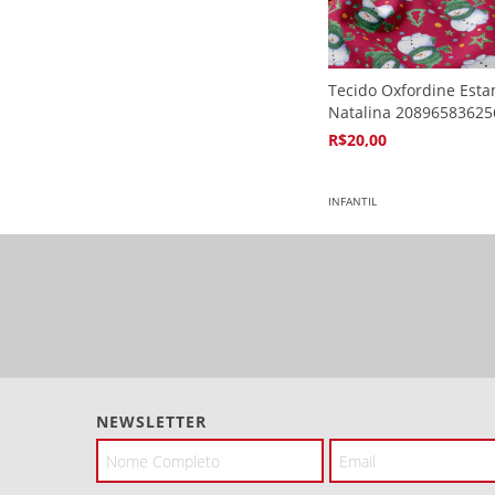
Tecido Oxfordine Est
Natalina 20896583625
R$20,00
4
x de
R$5,94
INFANTIL
NEWSLETTER