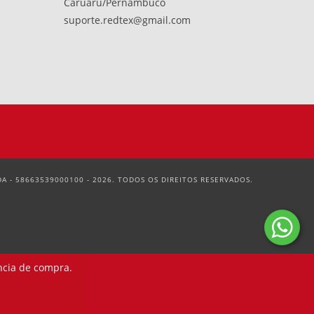
Caruaru/Pernambuco
suporte.redtex@gmail.com
 - 58663539000100 - 2026. TODOS OS DIREITOS RESERVADOS.
ncia de compra.