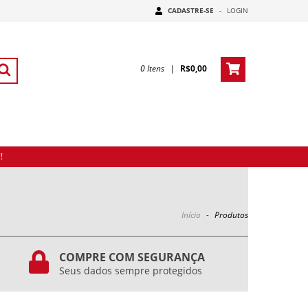
CADASTRE-SE
-
LOGIN
0
Itens
|
R$0,00
!
Início
-
Produtos
COMPRE COM SEGURANÇA
Seus dados sempre protegidos