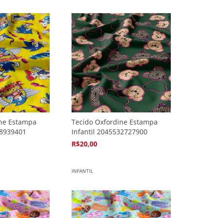
ine Estampa
Tecido Oxfordine Estampa
98939401
Infantil 2045532727900
R$20,00
4
x de
R$5,94
INFANTIL