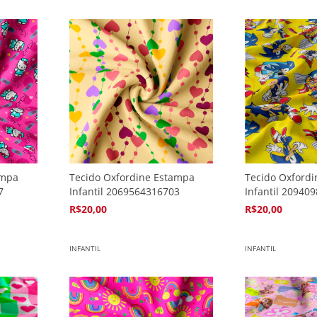
ampa
Tecido Oxfordine Estampa
Tecido Oxford
7
Infantil 2069564316703
Infantil 20940
R$20,00
R$20,00
4
x de
R$5,94
4
x de
R$5,94
INFANTIL
INFANTIL