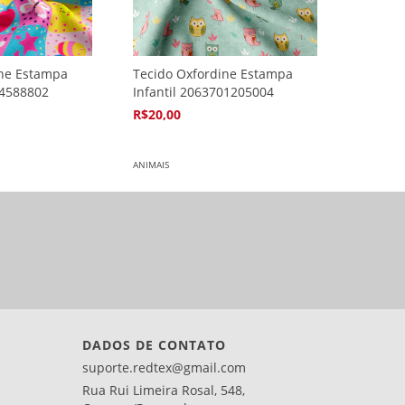
ine Estampa
Tecido Oxfordine Estampa
04588802
Infantil 2063701205004
R$20,00
4
x de
R$5,94
ANIMAIS
DADOS DE CONTATO
suporte.redtex@gmail.com
Rua Rui Limeira Rosal, 548,