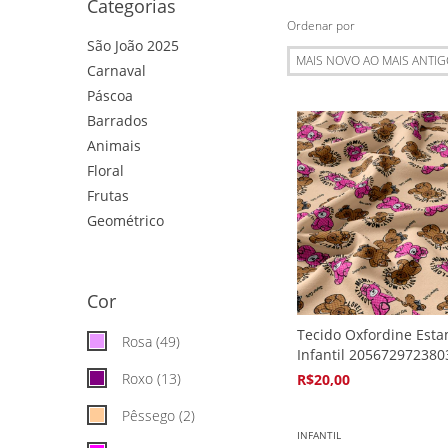
Categorias
Ordenar por
São João 2025
Carnaval
Páscoa
Barrados
Animais
Floral
Frutas
Geométrico
VER MAIS
Cor
Tecido Oxfordine Est
Rosa (49)
Infantil 205672972380
Roxo (13)
R$20,00
4
x de
R$5,94
Pêssego (2)
INFANTIL