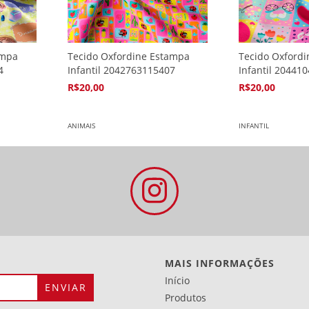
ampa
Tecido Oxfordine Estampa
Tecido Oxford
4
Infantil 2042763115407
Infantil 20441
R$20,00
R$20,00
4
x de
R$5,94
4
x de
R$5,94
ANIMAIS
INFANTIL
MAIS INFORMAÇÕES
Início
Produtos