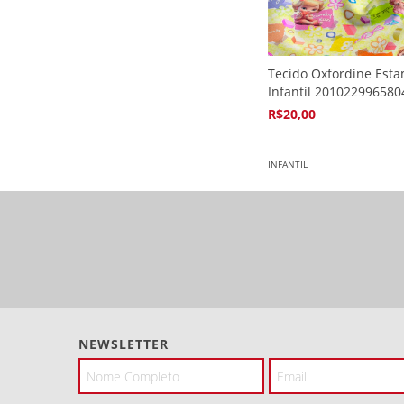
Tecido Oxfordine Est
Infantil 201022996580
R$20,00
4
x de
R$5,94
INFANTIL
NEWSLETTER