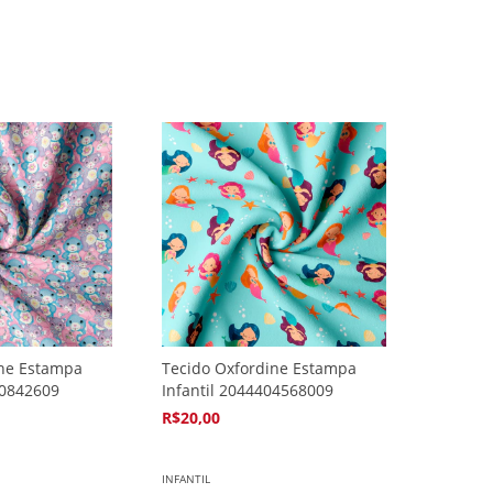
ine Estampa
Tecido Oxfordine Estampa
40842609
Infantil 2044404568009
R$20,00
4
x de
R$5,94
INFANTIL