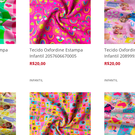
ampa
Tecido Oxfordine Estampa
Tecido Oxford
Infantil 2057606670005
Infantil 20899
R$20,00
R$20,00
4
x de
R$5,94
4
x de
R$5,94
INFANTIL
INFANTIL