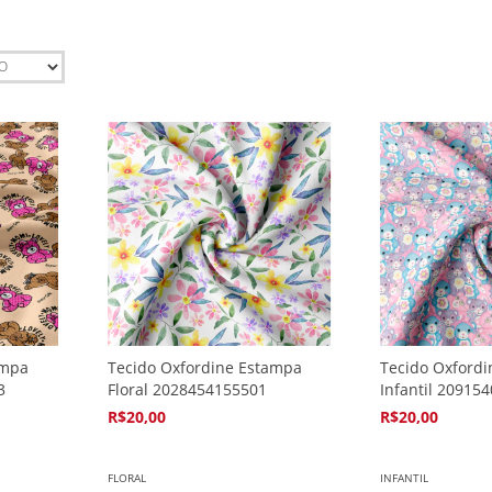
ampa
Tecido Oxfordine Estampa
Tecido Oxford
3
Floral 2028454155501
Infantil 20915
R$20,00
R$20,00
4
x de
R$5,94
4
x de
R$5,94
FLORAL
INFANTIL