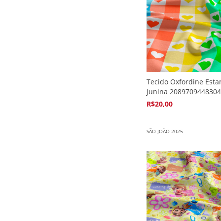
Tecido Oxfordine Est
Junina 2089709448304
R$20,00
4
x de
R$5,94
SÃO JOÃO 2025