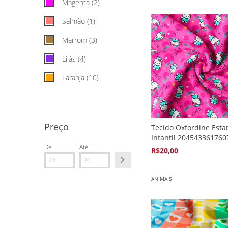
Magenta (2)
Salmão (1)
Marrom (3)
Lilás (4)
Laranja (10)
VER TODOS
Preço
Tecido Oxfordine Est
Infantil 204543361760
De
Até
R$20,00
4
x de
R$5,94
ANIMAIS