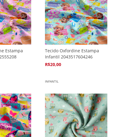
ine Estampa
Tecido Oxfordine Estampa
92555208
Infantil 2043517604246
R$20,00
4
x de
R$5,94
INFANTIL