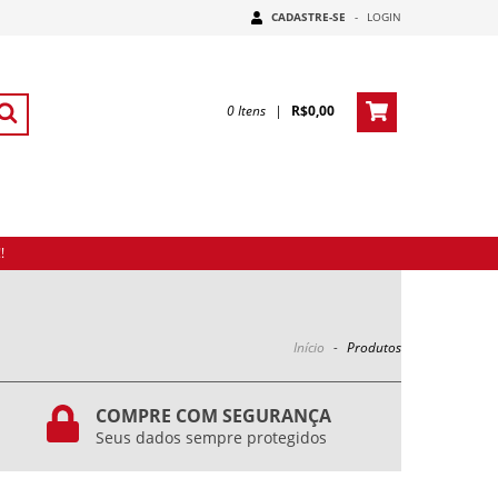
CADASTRE-SE
-
LOGIN
0
Itens
|
R$0,00
!
Início
-
Produtos
COMPRE COM SEGURANÇA
Seus dados sempre protegidos