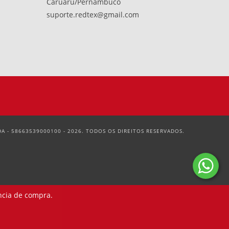
Caruaru/Pernambuco
suporte.redtex@gmail.com
 - 58663539000100 - 2026. TODOS OS DIREITOS RESERVADOS.
ncia de compra.