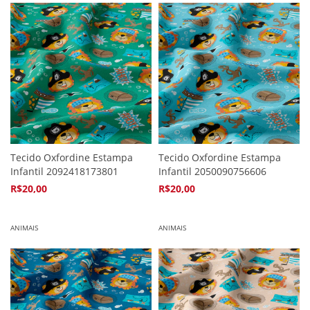
Tecido Oxfordine Estampa
Tecido Oxfordine Estampa
Infantil 2092418173801
Infantil 2050090756606
R$20,00
R$20,00
4
x de
R$5,94
4
x de
R$5,94
ANIMAIS
ANIMAIS