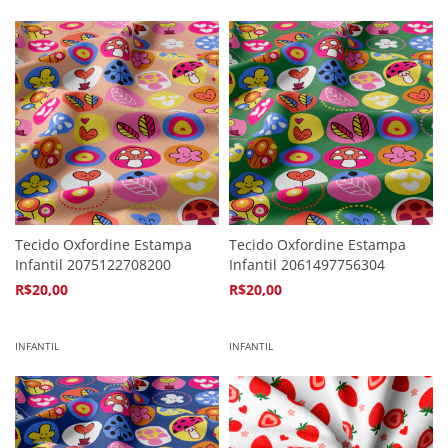
Tecido Oxfordine Estampa
Tecido Oxfordine Estampa
Infantil 2075122708200
Infantil 2061497756304
R$20,00
R$20,00
4
x de
R$5,94
4
x de
R$5,94
INFANTIL
INFANTIL