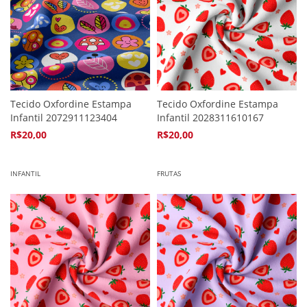
Tecido Oxfordine Estampa
Tecido Oxfordine Estampa
Infantil 2072911123404
Infantil 2028311610167
R$20,00
R$20,00
4
x de
R$5,94
4
x de
R$5,94
INFANTIL
FRUTAS