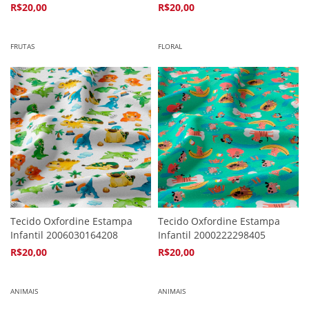
R$20,00
R$20,00
4
x de
R$5,94
4
x de
R$5,94
FRUTAS
FLORAL
Tecido Oxfordine Estampa
Tecido Oxfordine Estampa
Infantil 2006030164208
Infantil 2000222298405
R$20,00
R$20,00
4
x de
R$5,94
4
x de
R$5,94
ANIMAIS
ANIMAIS