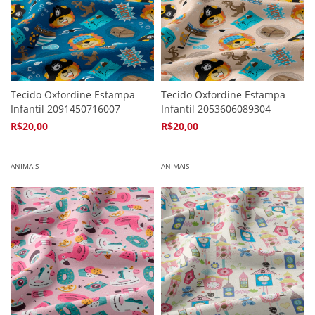
Tecido Oxfordine Estampa
Tecido Oxfordine Estampa
Infantil 2091450716007
Infantil 2053606089304
R$20,00
R$20,00
4
x de
R$5,94
4
x de
R$5,94
ANIMAIS
ANIMAIS